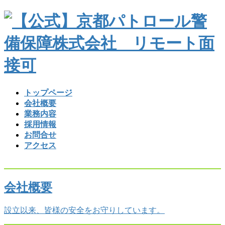
コ
ナ
ン
ビ
テ
ゲ
ン
ー
ツ
シ
へ
ョ
ス
ン
キ
に
トップページ
ッ
移
会社概要
プ
動
業務内容
採用情報
お問合せ
アクセス
会社概要
設立以来、皆様の安全をお守りしています。